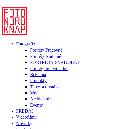
Fotografie
Portréty Pracovné
Portréty Rodinné
PORTRÉTY SVADOBNÉ
Portréty Individuálne
Reklama
Produkty
Tanec a divadlo
Móda
Architektúra
Eventy
PREDAJ
Videofilmy
Novinky